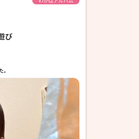
わかばアルバム
内遊び
た。