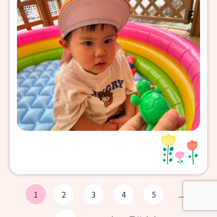
1
2
3
4
5
...