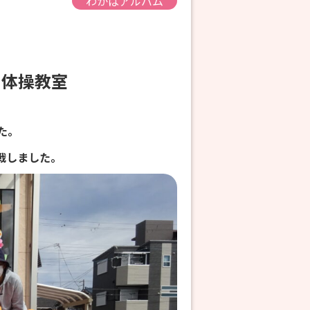
わかばアルバム
組 体操教室
た。
戦しました。