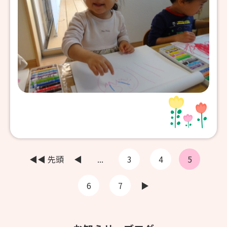
◀◀ 先頭
◀
...
3
4
5
6
7
▶︎